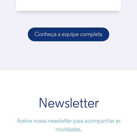
Conheça a equipe completa
Newsletter
Assine nossa newsletter para acompanhar as
novidades.
Dr. Breno Schmitt Dreger