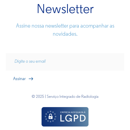
Newsletter
Assine nossa newsletter para acompanhar as
novidades.
Dr. Breno Schmitt Dreger
© 2025 | Serviço Integrado de Radiologia